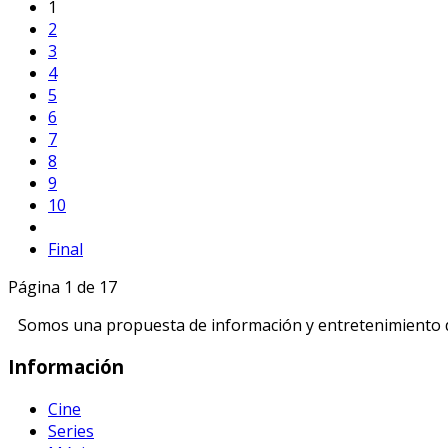
1
2
3
4
5
6
7
8
9
10
Final
Página 1 de 17
Somos una propuesta de información y entretenimiento di
Información
Cine
Series