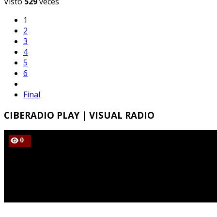
Visto
529
veces
1
2
3
4
5
6
Final
CIBERADIO
PLAY | VISUAL RADIO