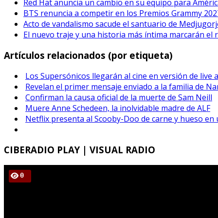
Red Hat anuncia un cambio en su equipo para Améric
BTS renuncia a competir en los Premios Grammy 202
Acto de vandalismo sacude el santuario de Medjugorje
El nuevo traje y una historia más íntima marcarán el 
Artículos relacionados (por etiqueta)
Los Supersónicos llegarán al cine en versión de live 
Revelan el primer mensaje enviado a la familia de Na
Confirman la causa oficial de la muerte de Sam Neill
Muere Anne Schedeen, la inolvidable madre de ALF
Netflix presenta al Scooby-Doo de carne y hueso en 
CIBERADIO
PLAY | VISUAL RADIO