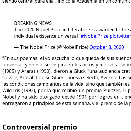
siendo central para ella", indicó la Academia en un comunic
BREAKING NEWS:
The 2020 Nobel Prize in Literature is awarded to the
individual existence universal.”
#NobelPrize
pic.twit
— The Nobel Prize (@NobelPrize)
October 8, 2020
"En sus poemas, el yo escucha lo que queda de sus sueños e 
universal, y en ello se inspira en los mitos y motivos clá
(1985) y Ararat (1990), dieron a Glück "una audiencia cre
salvaje, Ararat, Louise Glück : poesía selecta, Averno, Las
las condiciones cambiantes de la vida, sino que también e
Wild Iris (1992), por la que recibió un premio Pulitzer. El
Nobel y ha sido otorgado desde 1901 por logros en cienci
entregaron a principios de esta semana, y el premio de la p
Controversial premio