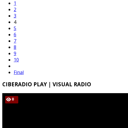
1
2
3
4
5
6
7
8
9
10
Final
CIBERADIO
PLAY | VISUAL RADIO