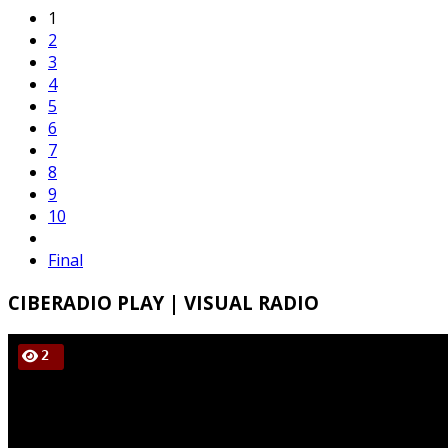
1
2
3
4
5
6
7
8
9
10
Final
CIBERADIO
PLAY | VISUAL RADIO