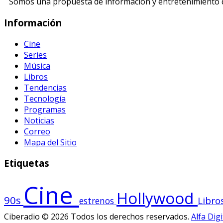
Somos una propuesta de información y entretenimiento di
Información
Cine
Series
Música
Libros
Tendencias
Tecnología
Programas
Noticias
Correo
Mapa del Sitio
Etiquetas
Cine
Hollywood
90s
Libro
estrenos
Ciberadio © 2026 Todos los derechos reservados.
Alfa Digi