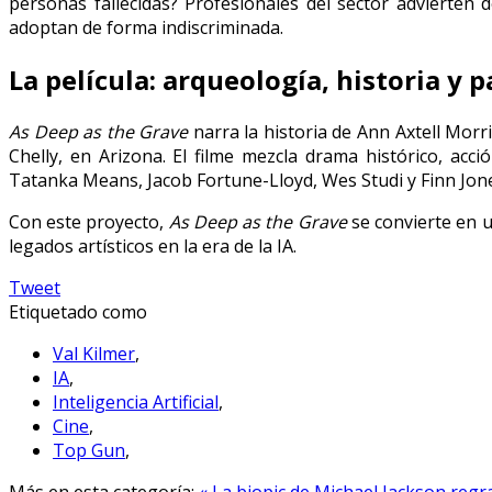
personas fallecidas? Profesionales del sector advierten 
adoptan de forma indiscriminada.
La película: arqueología, historia y p
As Deep as the Grave
narra la historia de Ann Axtell Morr
Chelly, en Arizona. El filme mezcla drama histórico, acci
Tatanka Means, Jacob Fortune-Lloyd, Wes Studi y Finn Jon
Con este proyecto,
As Deep as the Grave
se convierte en u
legados artísticos en la era de la IA.
Tweet
Etiquetado como
Val Kilmer
,
IA
,
Inteligencia Artificial
,
Cine
,
Top Gun
,
Más en esta categoría:
« La biopic de Michael Jackson regr