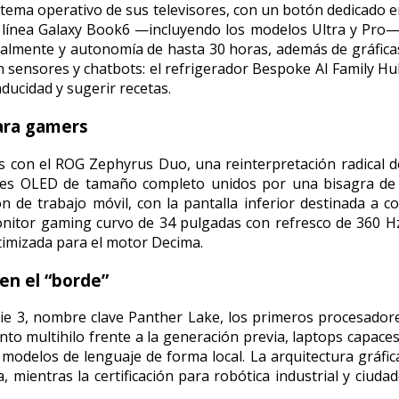
stema operativo de sus televisores, con un botón dedicado e
 línea Galaxy Book6 —incluyendo los modelos Ultra y Pro—
ocalmente y autonomía de hasta 30 horas, además de gráfi
en sensores y chatbots: el refrigerador Bespoke AI Family H
aducidad y sugerir recetas.
para gamers
con el ROG Zephyrus Duo, una reinterpretación radical del
eles OLED de tamaño completo unidos por una bisagra de 
n de trabajo móvil, con la pantalla inferior destinada a c
nitor gaming curvo de 34 pulgadas con refresco de 360 Hz 
timizada para el motor Decima.
 en el “borde”
Serie 3, nombre clave Panther Lake, los primeros procesador
 multihilo frente a la generación previa, laptops capaces
odelos de lenguaje de forma local. La arquitectura gráfic
 mientras la certificación para robótica industrial y ciuda