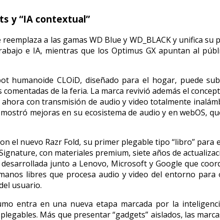
s y “IA contextual”
 reemplaza a las gamas WD Blue y WD_BLACK y unifica su po
abajo e IA, mientras que los Optimus GX apuntan al públic
bot humanoide CLOiD, diseñado para el hogar, puede subir
ás comentadas de la feria. La marca revivió además el conc
, ahora con transmisión de audio y video totalmente inalá
 mostró mejoras en su ecosistema de audio y en webOS, q
 el nuevo Razr Fold, su primer plegable tipo “libro” para en
Signature, con materiales premium, siete años de actualizac
” desarrollada junto a Lenovo, Microsoft y Google que coor
 manos libres que procesa audio y video del entorno para
 del usuario.
mo entra en una nueva etapa marcada por la inteligencia a
s plegables. Más que presentar “gadgets” aislados, las mar