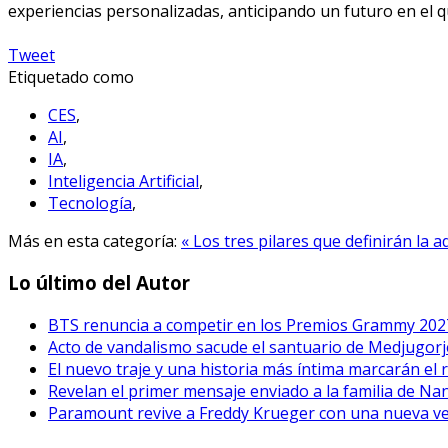
experiencias personalizadas, anticipando un futuro en el q
Tweet
Etiquetado como
CES
,
AI
,
IA
,
Inteligencia Artificial
,
Tecnología
,
Más en esta categoría:
« Los tres pilares que definirán la 
Lo último del Autor
BTS renuncia a competir en los Premios Grammy 202
Acto de vandalismo sacude el santuario de Medjugorje
El nuevo traje y una historia más íntima marcarán el 
Revelan el primer mensaje enviado a la familia de Na
Paramount revive a Freddy Krueger con una nueva vers