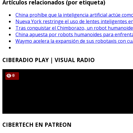
Artículos relacionados (por etiqueta)
China prohíbe que la inteligencia artificial actúe co
Nueva York restringe el uso de lentes inteligentes e
Tras conquistar el Chimborazo, un robot humanoide
China apuesta por robots humanoides para enfrenta
Waymo acelera la expansión de sus robotaxis con cu
CIBERADIO
PLAY | VISUAL RADIO
CIBERTECH
EN PATREON