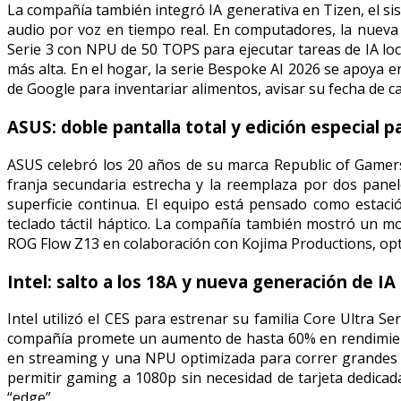
La compañía también integró IA generativa en Tizen, el si
audio por voz en tiempo real. En computadores, la nueva
Serie 3 con NPU de 50 TOPS para ejecutar tareas de IA l
más alta. En el hogar, la serie Bespoke AI 2026 se apoya 
de Google para inventariar alimentos, avisar su fecha de c
ASUS: doble pantalla total y edición especial 
ASUS celebró los 20 años de su marca Republic of Gamers 
franja secundaria estrecha y la reemplaza por dos pan
superficie continua. El equipo está pensado como estació
teclado táctil háptico. La compañía también mostró un mo
ROG Flow Z13 en colaboración con Kojima Productions, op
Intel: salto a los 18A y nueva generación de IA
Intel utilizó el CES para estrenar su familia Core Ultra 
compañía promete un aumento de hasta 60% en rendimiento
en streaming y una NPU optimizada para correr grandes m
permitir gaming a 1080p sin necesidad de tarjeta dedicada,
“edge”.