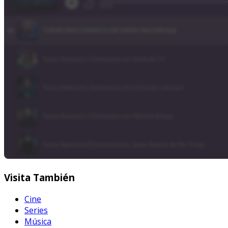
Visita
También
Cine
Series
Música