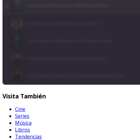
Visita
También
Cine
Series
Música
Libros
Tendencias